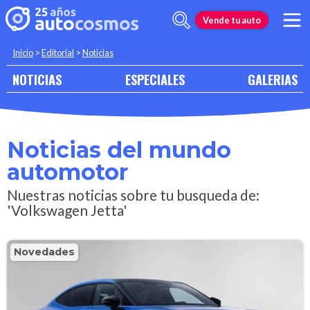
Vende tu auto
Inicio
>
Editorial
>
Noticias
NOTICIAS
ESPECIALES
GALERIAS
Noticias del mundo
automotor
Nuestras noticias sobre tu busqueda de:
'Volkswagen Jetta'
Novedades