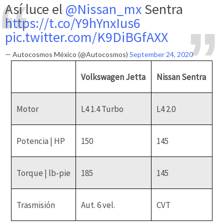
Así luce el
@Nissan_mx
Sentra
https://t.co/Y9hYnxIus6
pic.twitter.com/K9DiBGfAXX
— Autocosmos México (@Autocosmos)
September 24, 2020
Volkswagen Jetta
Nissan Sentra
Motor
L4 1.4 Turbo
L4 2.0
Potencia | HP
150
145
Torque | lb-pie
185
145
Trasmisión
Aut. 6 vel.
CVT