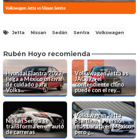
Volkswagen Jetta vs Nissan Sentra
Jetta
Nissan
Sedán
Sentra
Volkswagen
Rubén Hoyo recomienda
Hyundai Elantra 2022,
Volkswagen Jetta vs
llega a México un rival
JAC J7, ¿el
de cuidado para
contendiente chino
Volks...
puede con el rey...
Volkswagen Jetta
Nissan Sentra se
Startline, la versión
transforma en un auto
más barata en México,
de carreras
pero ¿...