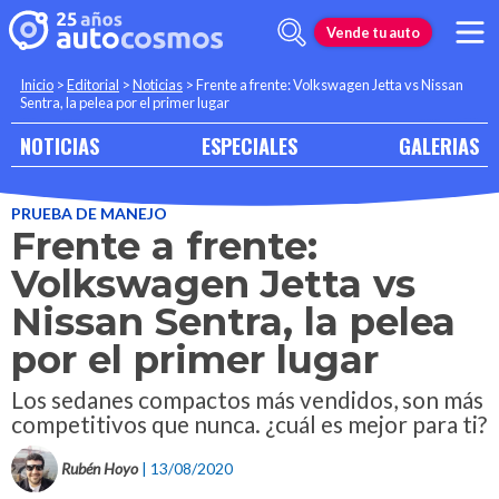
Vende tu auto
Inicio
>
Editorial
>
Noticias
>
Frente a frente: Volkswagen Jetta vs Nissan
Sentra, la pelea por el primer lugar
NOTICIAS
ESPECIALES
GALERIAS
PRUEBA DE MANEJO
Frente a frente:
Volkswagen Jetta vs
Nissan Sentra, la pelea
por el primer lugar
Los sedanes compactos más vendidos, son más
competitivos que nunca. ¿cuál es mejor para ti?
Rubén Hoyo
| 13/08/2020