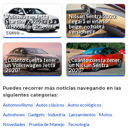
Volkswagen Jetta
Nissan Sentra 2020:
Startline 2020 llega a
llegará el interior
México, tan accesible
beige, no habrá
como ...
versiones t...
¿Cuánto cuesta tener
¿Cuánto cuesta tener
un Volkswagen Jetta
un Nissan Sentra
2020?
2020?
Puedes recorrer más noticias navegando en las
siguientes categorías:
Automovilismo
Autos clásicos
Autos ecológicos
Autoshows
Gadgets
Industria
Lanzamientos
Motos
Novedades
Prueba de Manejo
Tecnología