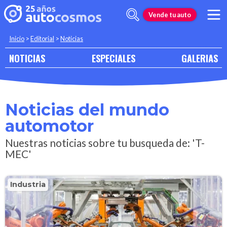
Vende tu auto
Inicio
>
Editorial
>
Noticias
NOTICIAS
ESPECIALES
GALERIAS
Noticias del mundo
automotor
Nuestras noticias sobre tu busqueda de: 'T-
MEC'
Industria