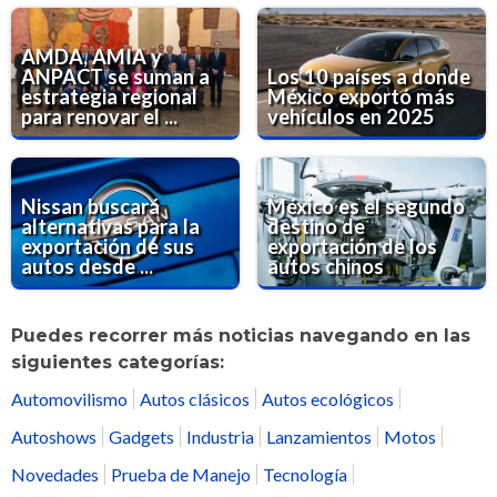
AMDA, AMIA y
ANPACT se suman a
Los 10 países a donde
estrategia regional
México exportó más
para renovar el ...
vehículos en 2025
Nissan buscará
México es el segundo
alternativas para la
destino de
exportación de sus
exportación de los
autos desde ...
autos chinos
Puedes recorrer más noticias navegando en las
siguientes categorías:
Automovilismo
Autos clásicos
Autos ecológicos
Autoshows
Gadgets
Industria
Lanzamientos
Motos
Novedades
Prueba de Manejo
Tecnología