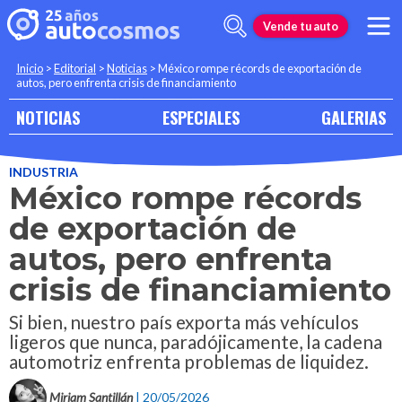
Vende tu auto
Inicio
>
Editorial
>
Noticias
>
México rompe récords de exportación de
autos, pero enfrenta crisis de financiamiento
NOTICIAS
ESPECIALES
GALERIAS
INDUSTRIA
México rompe récords
de exportación de
autos, pero enfrenta
crisis de financiamiento
Si bien, nuestro país exporta más vehículos
ligeros que nunca, paradójicamente, la cadena
automotriz enfrenta problemas de liquidez.
Miriam Santillán
| 20/05/2026