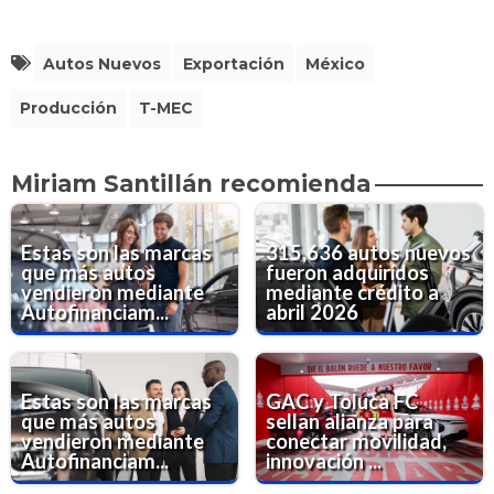
Autos Nuevos
Exportación
México
Producción
T-MEC
Miriam Santillán recomienda
Estas son las marcas
315,636 autos nuevos
que más autos
fueron adquiridos
vendieron mediante
mediante crédito a
Autofinanciam...
abril 2026
Estas son las marcas
GAC y Toluca FC
que más autos
sellan alianza para
vendieron mediante
conectar movilidad,
Autofinanciam...
innovación ...