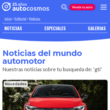
Vende tu auto
Inicio
>
Editorial
>
Noticias
NOTICIAS
ESPECIALES
GALERIAS
Noticias del mundo
automotor
Nuestras noticias sobre tu busqueda de: 'gti'
Novedades