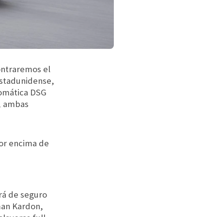
ontraremos el
estadunidense,
tomática DSG
s, ambas
por encima de
rá de seguro
man Kardon,