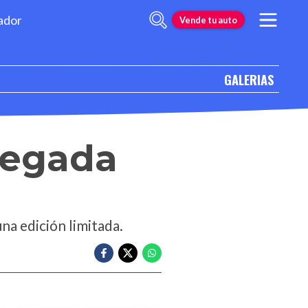
ador
Vende tu auto
GALERIAS
legada
una edición limitada.