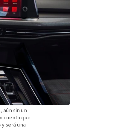
, aún sin un
en cuenta que
 y será una