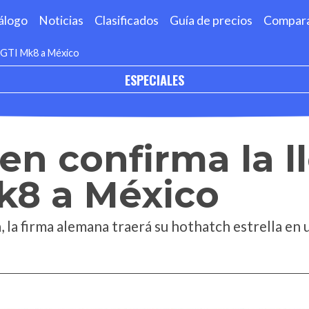
álogo
Noticias
Clasificados
Guía de precios
Compar
l GTI Mk8 a México
ESPECIALES
n confirma la l
k8 a México
, la firma alemana traerá su hothatch estrella en 