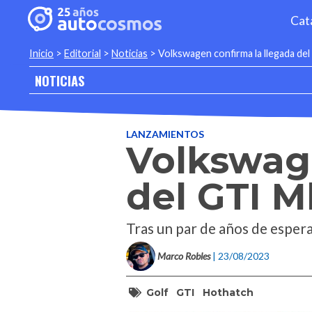
Cat
Inicio
>
Editorial
>
Noticias
>
Volkswagen confirma la llegada de
NOTICIAS
LANZAMIENTOS
Volkswage
del GTI M
Tras un par de años de espera
Marco Robles
| 23/08/2023
Golf
GTI
Hothatch