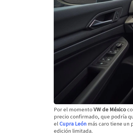
Por el momento
VW de México
con
precio confirmado, que podría q
el
Cupra León
más caro tiene un p
edición limitada.