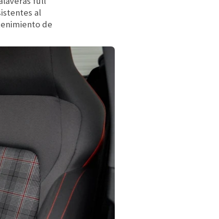
laveras full
istentes al
ntenimiento de