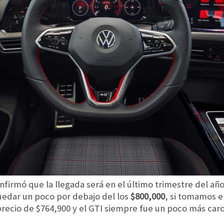
firmó que la llegada será en el último trimestre del año
uedar un poco por debajo del los
$800,000
, si tomamos 
recio de $764,900 y el GTI siempre fue un poco más caro