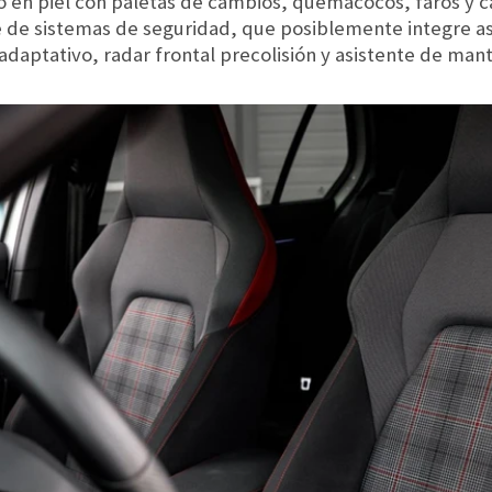
do en piel con paletas de cambios, quemacocos, faros y ca
 de sistemas de seguridad, que posiblemente integre as
daptativo, radar frontal precolisión y asistente de ma