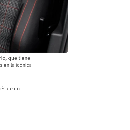
io, que tiene
 en la icónica
vés de un