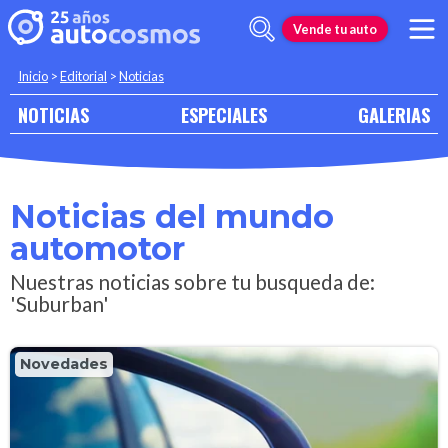
Vende tu auto
Inicio
>
Editorial
>
Noticias
NOTICIAS
ESPECIALES
GALERIAS
Noticias del mundo
automotor
Nuestras noticias sobre tu busqueda de:
'Suburban'
Novedades