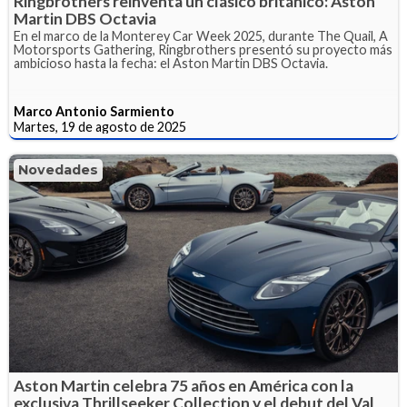
Ringbrothers reinventa un clásico británico: Aston
Martin DBS Octavia
En el marco de la Monterey Car Week 2025, durante The Quail, A
Motorsports Gathering, Ringbrothers presentó su proyecto más
ambicioso hasta la fecha: el Aston Martin DBS Octavia.
Marco Antonio Sarmiento
Martes, 19 de agosto de 2025
Novedades
Aston Martin celebra 75 años en América con la
exclusiva Thrillseeker Collection y el debut del Val