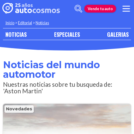
Vende tu auto
Inicio
>
Editorial
>
Noticias
NOTICIAS
ESPECIALES
GALERIAS
Noticias del mundo
automotor
Nuestras noticias sobre tu busqueda de:
'Aston Martin'
Novedades