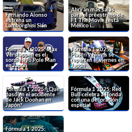
Abrirán más salas
Fernando Alonso
para el preestreno de
estrena un
F1 The Movie ¿está
Lamborghini Sián
México i...
Fórmula 1 2025: Max
Fórmula 1 2025:
Verstappen es el
Piastri y Norris se
sorpresivo Pole Man
reparten el viernes en
en Japón
Japón
Fórmula 1 2025: ¿Qué
Fórmula 1 2025: Red
pasó en el accidente
Bull celebra a Honda
de Jack Doohan en
con una decoración
Japón?
especial
Fórmula 1 2025: