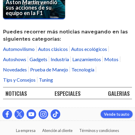
Aston Martin vendió
sus acciones de su
equipo en la F1
Puedes recorrer más noticias navegando en las
siguientes categorías:
Automovilismo
Autos clásicos
Autos ecológicos
Autoshows
Gadgets
Industria
Lanzamientos
Motos
Novedades
Prueba de Manejo
Tecnología
Tips y Consejos
Tuning
NOTICIAS
ESPECIALES
GALERIAS
Vende tu auto
La empresa
Atención al cliente
Términos y condiciones