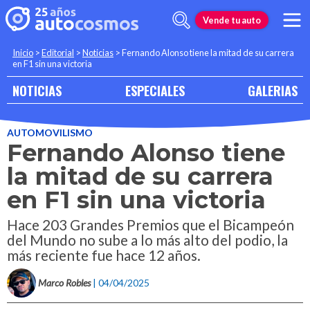
Vende tu auto
Inicio
>
Editorial
>
Noticias
>
Fernando Alonso tiene la mitad de su carrera
en F1 sin una victoria
NOTICIAS
ESPECIALES
GALERIAS
AUTOMOVILISMO
Fernando Alonso tiene
la mitad de su carrera
en F1 sin una victoria
Hace 203 Grandes Premios que el Bicampeón
del Mundo no sube a lo más alto del podio, la
más reciente fue hace 12 años.
Marco Robles
| 04/04/2025