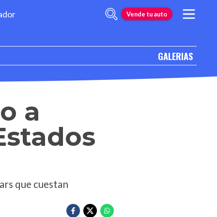
ador
Vende tu auto
GALERIAS
o a
 Estados
cars que cuestan