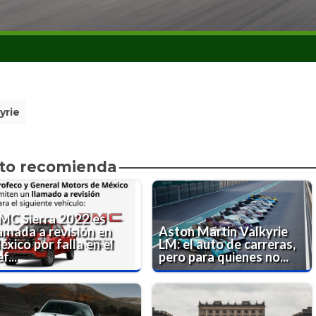
yrie
to recomienda
MC Sierra 2022 es
lamada a revisión en
Aston Martin Valkyrie
xico por falla en el
LM: el auto de carreras,
f...
pero para quienes no...