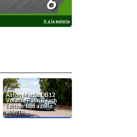
6
Ir a la galería
Aston Martin DB12
Volante Palm Beach
Edition: lujo a cielo
abierto,...