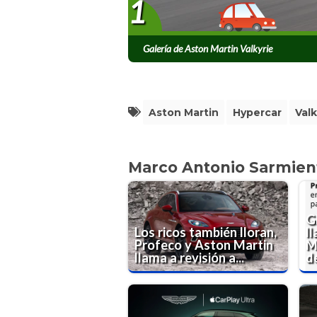
1
Galería de Aston Martin Valkyrie
Aston Martin
Hypercar
Valk
Marco Antonio Sarmien
G
Los ricos también lloran,
l
Profeco y Aston Martin
Mé
llama a revisión a...
de