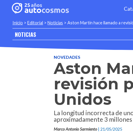
Cat
Inicio
>
Editorial
>
Noticias
>
Aston Martin hace llamado a revisi
NOTICIAS
NOVEDADES
Aston Mar
revisión 
Unidos
La longitud incorrecta de uno
aproximadamente 3 millones 
Marco Antonio Sarmiento
| 21/05/2025