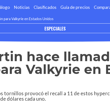
álogo
Noticias
Clasificados
Guía de precios
Compar
ón para Valkyrie en Estados Unidos
ESPECIALES
tin hace llamad
para Valkyrie en
s tornillos provocó el recall a 11 de estos hyper
de dólares cada uno.