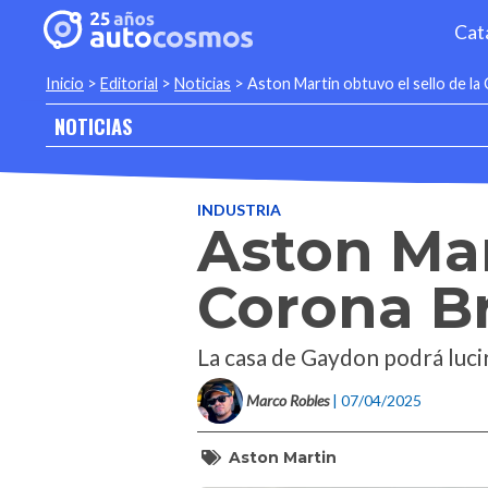
Cat
Inicio
>
Editorial
>
Noticias
>
Aston Martin obtuvo el sello de la
NOTICIAS
INDUSTRIA
Aston Mar
Corona Br
La casa de Gaydon podrá lucir
Marco Robles
| 07/04/2025
Aston Martin