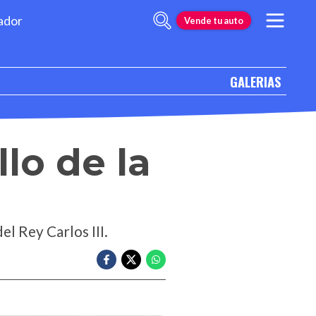
ador
Vende tu auto
GALERIAS
lo de la
l Rey Carlos III.