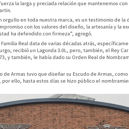
fuerza la larga y preciada relación que mantenemos con l
rtin.
n orgullo en toda nuestra marca, es un testimonio de la 
romiso con los valores del diseño, la artesanía y la ex
estad ha defendido con firmeza”, agregó.
a Familia Real data de varias décadas atrás, específicam
go, recibió un Lagonda 3.0L, pero, también, el Rey Carlo
73, y también, le había dado su Orden Real de Nombrami
gio de Armas tuvo que diseñar su Escudo de Armas, como 
por ello, hasta estos días se hizo público el nombramie