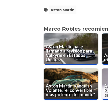
Aston Martin
Marco Robles recomie
Aston Martin hace
llamado a revisión para
Valkyrie en Estados
A
Unidos
m
Aston Martin Vanquish
A
Volante, "el convertible
R,
más potente del mundo"
s