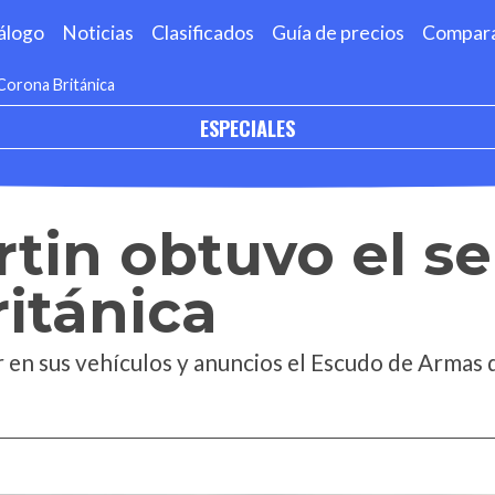
álogo
Noticias
Clasificados
Guía de precios
Compar
 Corona Británica
ESPECIALES
tin obtuvo el sel
itánica
 en sus vehículos y anuncios el Escudo de Armas de