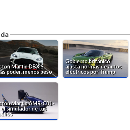
nda
Gobierno británico
ston Martin DBX S,
ajusta normas de autos
ás poder, menos peso
eléctricos por Trump
ston Martin AMR-C01-
 el simulador de tus
ueños