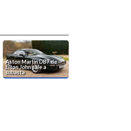
Aston Martin DB7 de
Elton John sale a
subasta