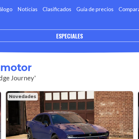
álogo
Noticias
Clasificados
Guía de precios
Compar
ESPECIALES
omotor
odge Journey'
Novedades