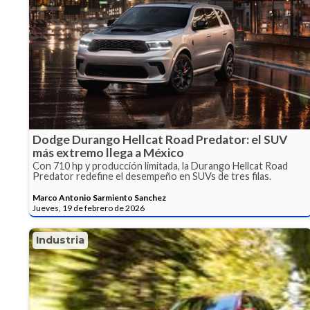
Dodge Durango Hellcat Road Predator: el SUV
más extremo llega a México
Con 710 hp y producción limitada, la Durango Hellcat Road
Predator redefine el desempeño en SUVs de tres filas.
Marco Antonio Sarmiento Sanchez
Jueves, 19 de febrero de 2026
Industria