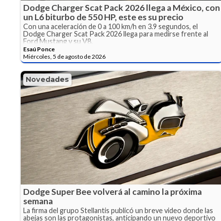
Dodge Charger Scat Pack 2026 llega a México, con
un L6 biturbo de 550 HP, este es su precio
Con una aceleración de 0 a 100 km/h en 3.9 segundos, el
Dodge Charger Scat Pack 2026 llega para medirse frente al
Ford Mustang y su V8.
Esaú Ponce
Miércoles, 5 de agosto de 2026
Novedades
Dodge Super Bee volverá al camino la próxima
semana
La firma del grupo Stellantis publicó un breve video donde las
abejas son las protagonistas, anticipando un nuevo deportivo