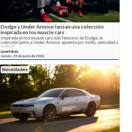
Dodge y Under Armour lanzan una colección
inspirada en los muscle cars
Inspirada en los muscle cars más famosos de Dodge, la
colección junto a Under Armour apuesta por estilo, velocidad y
actitud.
Lizeth Ruiz
Jueves, 25 de junio de 2026
Novedades