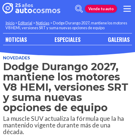
Vende tu auto
Inicio
>
Editorial
>
Noticias
>
Dodge Durango 2027, mantiene los motores
V8 HEMI, versiones SRT y suma nuevas opciones de equipo
NOTICIAS
ESPECIALES
GALERIAS
NOVEDADES
Dodge Durango 2027,
mantiene los motores
V8 HEMI, versiones SRT
y suma nuevas
opciones de equipo
La muscle SUV actualiza la fórmula que la ha
mantenido vigente durante más de una
década.