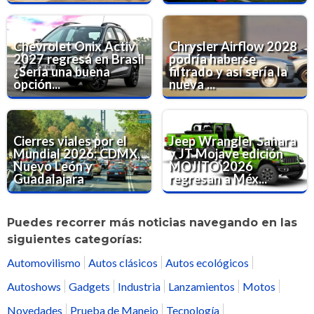
Chevrolet Onix Activ
Chrysler Airflow 2028
2027 regresa en Brasil
podría haberse
¿Sería una buena
filtrado y así sería la
opción...
nueva ...
Cierres viales por el
Jeep Wrangler Sahara
Mundial 2026: CDMX,
y JT Mojave edición
Nuevo León y
MOJITO 2026
Guadalajara
regresan a Méx...
Puedes recorrer más noticias navegando en las
siguientes categorías:
Automovilismo
Autos clásicos
Autos ecológicos
Autoshows
Gadgets
Industria
Lanzamientos
Motos
Novedades
Prueba de Manejo
Tecnología