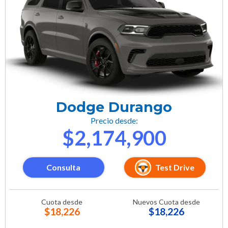
Dodge Durango
Precio desde:
$2,174,900
Consulta
Test Drive
Cuota desde
Nuevos Cuota desde
$18,226
$18,226