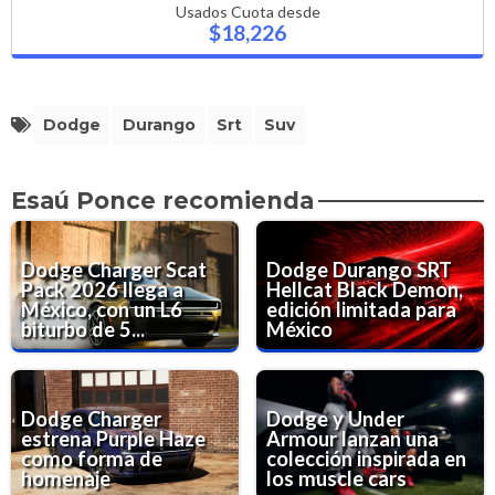
Usados Cuota desde
$18,226
Dodge
Durango
Srt
Suv
Esaú Ponce recomienda
Dodge Charger Scat
Dodge Durango SRT
Pack 2026 llega a
Hellcat Black Demon,
México, con un L6
edición limitada para
biturbo de 5...
México
Dodge Charger
Dodge y Under
estrena Purple Haze
Armour lanzan una
como forma de
colección inspirada en
homenaje
los muscle cars