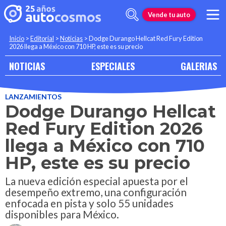
Vende tu auto
Inicio
>
Editorial
>
Noticias
>
Dodge Durango Hellcat Red Fury Edition
2026 llega a México con 710 HP, este es su precio
NOTICIAS
ESPECIALES
GALERIAS
LANZAMIENTOS
Dodge Durango Hellcat
Red Fury Edition 2026
llega a México con 710
HP, este es su precio
La nueva edición especial apuesta por el
desempeño extremo, una configuración
enfocada en pista y solo 55 unidades
disponibles para México.