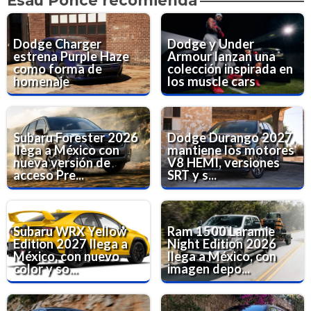
Esaú Ponce recomienda
Dodge Charger
Dodge y Under
estrena Purple Haze
Armour lanzan una
como forma de
colección inspirada en
homenaje
los muscle cars
Subaru Forester 2026
Dodge Durango 2027,
llega a México con
mantiene los motores
nueva versión de
V8 HEMI, versiones
acceso Pre...
SRT y s...
Subaru WRX Yellow
Ram 1500 Laramie
Edition 2027 llega a
Night Edition 2026
México, con nuevo
llega a México, con
color y so...
imagen depo...