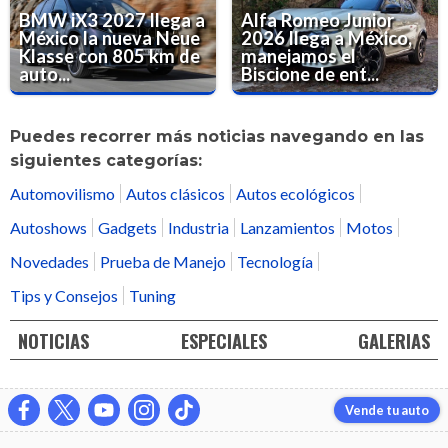
BMW iX3 2027 llega a
Alfa Romeo Junior
México la nueva Neue
2026 llega a México,
Klasse con 805 km de
manejamos el
auto...
Biscione de ent...
Puedes recorrer más noticias navegando en las
siguientes categorías:
Automovilismo
Autos clásicos
Autos ecológicos
Autoshows
Gadgets
Industria
Lanzamientos
Motos
Novedades
Prueba de Manejo
Tecnología
Tips y Consejos
Tuning
NOTICIAS
ESPECIALES
GALERIAS
Vende tu auto