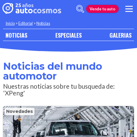
Vende tu auto
Inicio
>
Editorial
>
Noticias
NOTICIAS
ESPECIALES
GALERIAS
Noticias del mundo
automotor
Nuestras noticias sobre tu busqueda de:
'XPeng'
Novedades