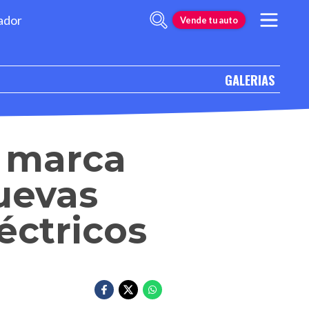
ador
Vende tu auto
GALERIAS
a marca
uevas
éctricos