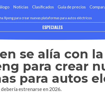
álogo
Noticias
Clasificados
Guía de precios
Compar
ina Xpeng para crear nuevas plataformas para autos eléctricos
ESPECIALES
n se alía con l
ng para crear n
as para autos el
 debería estrenarse en 2026.