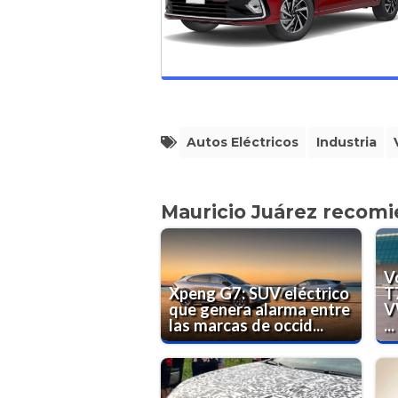
Autos Eléctricos
Industria
Mauricio Juárez recom
V
Xpeng G7: SUV eléctrico
T
que genera alarma entre
V
las marcas de occid...
...