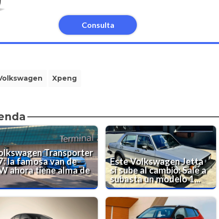
Consulta
Volkswagen
Xpeng
ienda
olkswagen Transporter
7: la famosa van de
Este Volkswagen Jetta
W ahora tiene alma de
sí sube al cambio: Sale a
subasta un modelo 1...