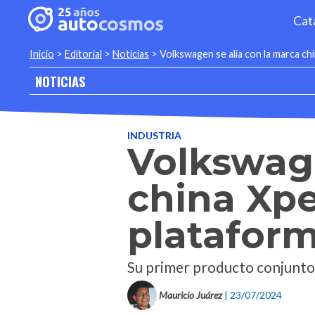
Cat
Inicio
>
Editorial
>
Noticias
>
Volkswagen se alía con la marca ch
NOTICIAS
INDUSTRIA
Volkswage
china Xpe
plataform
Su primer producto conjunto
Mauricio Juárez
| 23/07/2024