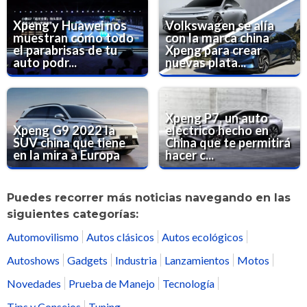
Xpeng y Huawei nos
Volkswagen se alía
muestran cómo todo
con la marca china
el parabrisas de tu
Xpeng para crear
auto podr...
nuevas plata...
Xpeng P7, un auto
Xpeng G9 2022 la
eléctrico hecho en
SUV china que tiene
China que te permitirá
en la mira a Europa
hacer c...
Puedes recorrer más noticias navegando en las
siguientes categorías:
Automovilismo
Autos clásicos
Autos ecológicos
Autoshows
Gadgets
Industria
Lanzamientos
Motos
Novedades
Prueba de Manejo
Tecnología
Tips y Consejos
Tuning