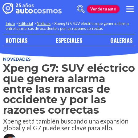
Vende tu auto
Inicio
>
Editorial
>
Noticias
>
Xpeng G7: SUV eléctrico que genera alarma
entre las marcas de occidente y por las razones correctas
NOTICIAS
ESPECIALES
GALERIAS
NOVEDADES
Xpeng G7: SUV eléctrico
que genera alarma
entre las marcas de
occidente y por las
razones correctas
Xpeng está también buscando una expansión
global y el G7 puede ser clave para ello.