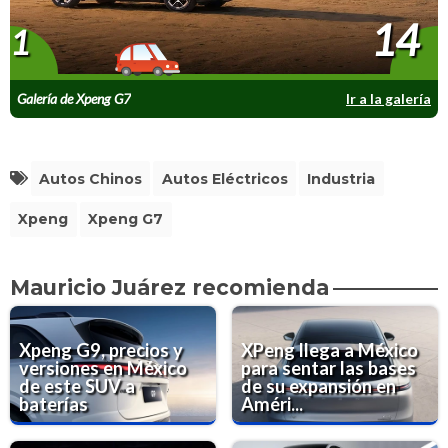
14
1
Galería de Xpeng G7
Ir a la galería
Autos Chinos
Autos Eléctricos
Industria
Xpeng
Xpeng G7
Mauricio Juárez recomienda
Xpeng G9, precios y
XPeng llega a México
versiones en México
para sentar las bases
de este SUV a
de su expansión en
baterías
Améri...