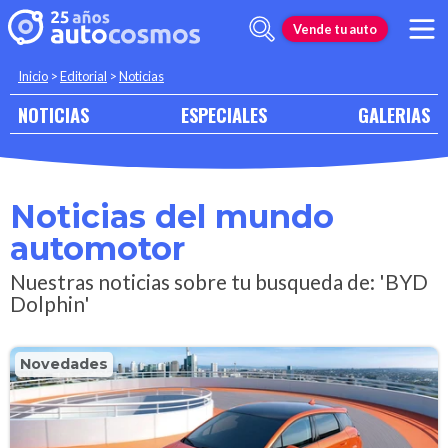
Vende tu auto
Inicio
>
Editorial
>
Noticias
NOTICIAS
ESPECIALES
GALERIAS
Noticias del mundo
automotor
Nuestras noticias sobre tu busqueda de: 'BYD
Dolphin'
Novedades