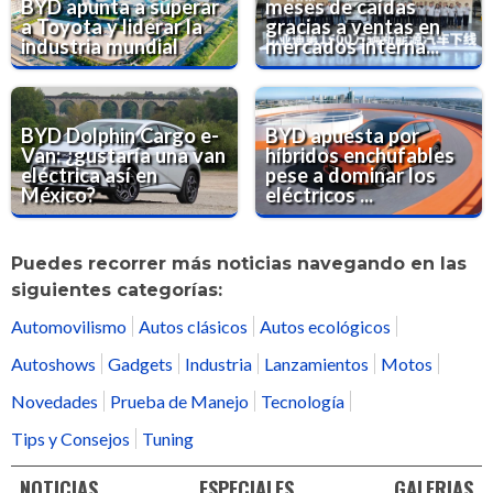
BYD apunta a superar
meses de caídas
a Toyota y liderar la
gracias a ventas en
industria mundial
mercados interna...
BYD Dolphin Cargo e-
BYD apuesta por
Van: ¿gustaría una van
híbridos enchufables
eléctrica así en
pese a dominar los
México?
eléctricos ...
Puedes recorrer más noticias navegando en las
siguientes categorías:
Automovilismo
Autos clásicos
Autos ecológicos
Autoshows
Gadgets
Industria
Lanzamientos
Motos
Novedades
Prueba de Manejo
Tecnología
Tips y Consejos
Tuning
NOTICIAS
ESPECIALES
GALERIAS