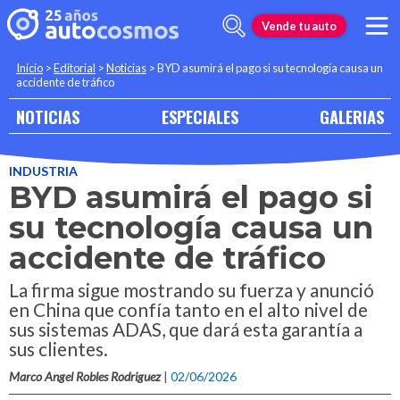
Vende tu auto
Inicio
>
Editorial
>
Noticias
>
BYD asumirá el pago si su tecnología causa un
accidente de tráfico
NOTICIAS
ESPECIALES
GALERIAS
INDUSTRIA
BYD asumirá el pago si
su tecnología causa un
accidente de tráfico
La firma sigue mostrando su fuerza y anunció
en China que confía tanto en el alto nivel de
sus sistemas ADAS, que dará esta garantía a
sus clientes.
Marco Angel Robles Rodriguez
| 02/06/2026