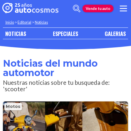
Vende tu auto
Inicio
>
Editorial
>
Noticias
NOTICIAS
ESPECIALES
GALERIAS
Noticias del mundo
automotor
Nuestras noticias sobre tu busqueda de:
'scooter'
Motos