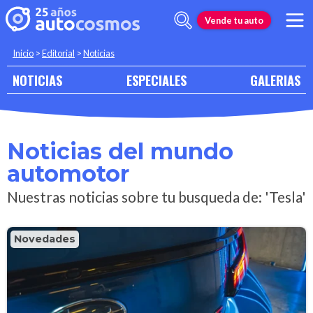
Vende tu auto
Inicio
>
Editorial
>
Noticias
NOTICIAS
ESPECIALES
GALERIAS
Noticias del mundo
automotor
Nuestras noticias sobre tu busqueda de: 'Tesla'
Novedades