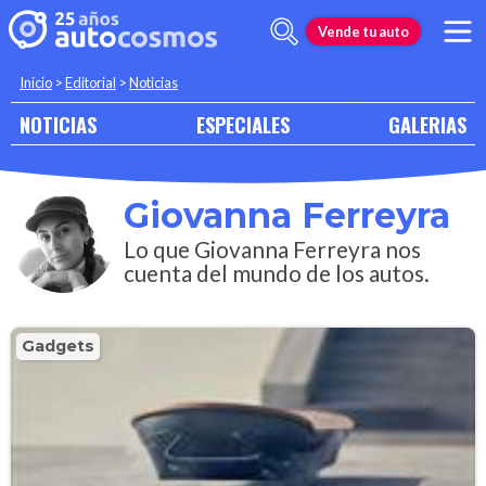
Vende tu auto
Inicio
>
Editorial
>
Noticias
NOTICIAS
ESPECIALES
GALERIAS
Giovanna Ferreyra
Lo que Giovanna Ferreyra nos
cuenta del mundo de los autos.
Gadgets