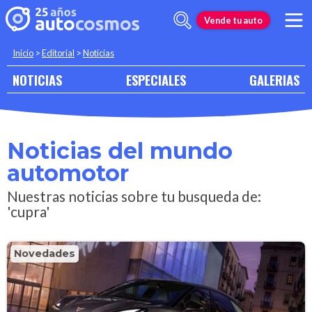
Vende tu auto
Inicio
>
Editorial
>
Noticias
NOTICIAS
ESPECIALES
GALERIAS
Noticias del mundo
automotor
Nuestras noticias sobre tu busqueda de:
'cupra'
Novedades