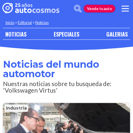
Vende tu auto
Inicio
>
Editorial
>
Noticias
NOTICIAS
ESPECIALES
GALERIAS
Noticias del mundo
automotor
Nuestras noticias sobre tu busqueda de:
'Volkswagen Virtus'
Industria