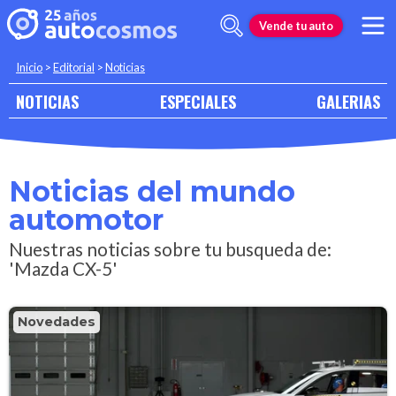
Vende tu auto
Inicio
>
Editorial
>
Noticias
NOTICIAS
ESPECIALES
GALERIAS
Noticias del mundo
automotor
Nuestras noticias sobre tu busqueda de:
'Mazda CX-5'
Novedades