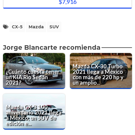
$7,916
CX-5
Mazda
SUV
Jorge Blancarte recomienda
Mazda CX-30 Turbo
¿Cuánto cuesta tener
2021 llega a México
un KIA Rio Sedán
con más de 220 hp y
2021?
un amplio...
Mazda CX-3 100
aniversario 2021 llega
a México, un SUV de
edición e...