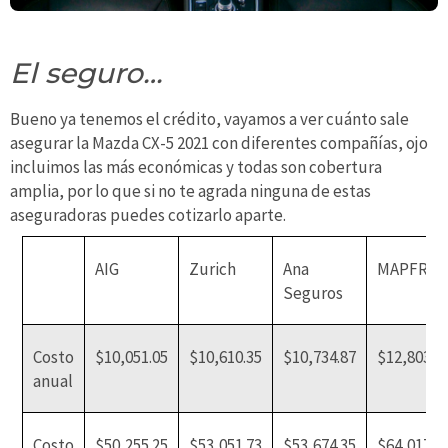
El seguro…
Bueno ya tenemos el crédito, vayamos a ver cuánto sale
asegurar la Mazda CX-5 2021 con diferentes compañías, ojo
incluimos las más económicas y todas son cobertura
amplia, por lo que si no te agrada ninguna de estas
aseguradoras puedes cotizarlo aparte.
AIG
Zurich
Ana
MAPFRE
Seguros
Costo
$10,051.05
$10,610.35
$10,734.87
$12,803.4
anual
Costo
$50,255.25
$53,051.73
$53,674.35
$64,017.1