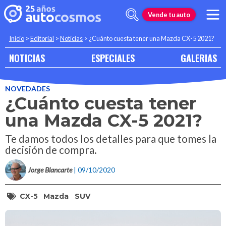
Vende tu auto
Inicio
>
Editorial
>
Noticias
>
¿Cuánto cuesta tener una Mazda CX-5 2021?
NOTICIAS
ESPECIALES
GALERIAS
NOVEDADES
¿Cuánto cuesta tener
una Mazda CX-5 2021?
Te damos todos los detalles para que tomes la
decisión de compra.
Jorge Blancarte
| 09/10/2020
CX-5
Mazda
SUV