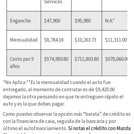
Services
Enganche
$47,900
$95,980
N.A.*
Mensualidad
$8,784.18
$10,263.73
$11,311.00**
Costo por 5
$574,950.80
$711,803.80
$678,660.00
años
*No Aplica **Es la mensualidad cuando el auto fue
entregado, al momento de contratar es de $9,425.00
dejamos la otra pensando en que te entreguen rápido el
auto y es la que debes pagar.
Como puedes observar la opción más “barata” de crédito es
con la financiera de casa, seguida de la bancaria y por
último el autofinanciamiento.
Si notas el crédito con Mazda