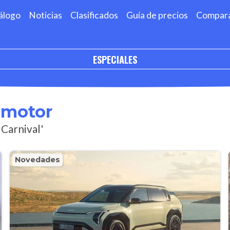
álogo
Noticias
Clasificados
Guía de precios
Compar
ESPECIALES
omotor
 Carnival'
Novedades