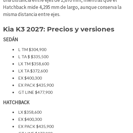
Hatchback mide 4,295 mm de largo, aunque conserva la
misma distancia entre ejes.
Kia K3 2027: Precios y versiones
SEDÁN
L TM $304,900
L TA $ $335,500
LX TM $358,600
LX TA $372,600
EX $400,300
EX PACK $435,900
GT LINE $477,900
HATCHBACK
LX $358,600
EX $400,300
EX PACK $435,900