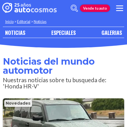
Vende tu auto
Inicio
>
Editorial
>
Noticias
NOTICIAS
ESPECIALES
GALERIAS
Noticias del mundo
automotor
Nuestras noticias sobre tu busqueda de:
'Honda HR-V'
Novedades