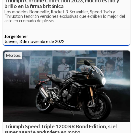
Triumph Chrome Collection 2023, mucho estilo y
brillo en la firma británica
Los modelos Bonneville, Rocket 3, Scrambler, Speed Twin y
Thruxton tendrán versiones exclusivas que exhiben lo mejor del
arte en cromado de piezas.
Jorge Beher
Jueves, 3 de noviembre de 2022
Motos
Triumph Speed Triple 1200 RR Bond Edition, si el
super agente anduviera en moto