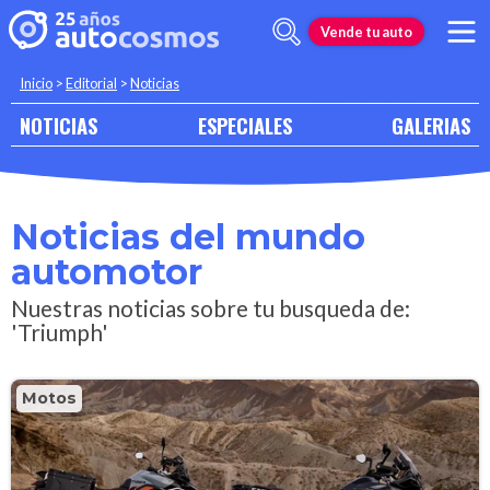
Vende tu auto
Inicio
>
Editorial
>
Noticias
NOTICIAS
ESPECIALES
GALERIAS
Noticias del mundo
automotor
Nuestras noticias sobre tu busqueda de:
'Triumph'
Motos