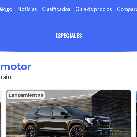
álogo
Noticias
Clasificados
Guía de precios
Compar
ESPECIALES
omotor
rain'
Lanzamientos