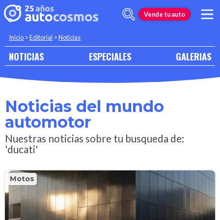
Vende tu auto
Inicio
>
Editorial
>
Noticias
NOTICIAS
ESPECIALES
GALERIAS
Noticias del mundo
automotor
Nuestras noticias sobre tu busqueda de:
'ducati'
Motos