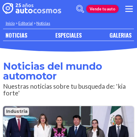
Vende tu auto
Inicio
>
Editorial
>
Noticias
NOTICIAS
ESPECIALES
GALERIAS
Noticias del mundo
automotor
Nuestras noticias sobre tu busqueda de: 'kia
forte'
Industria