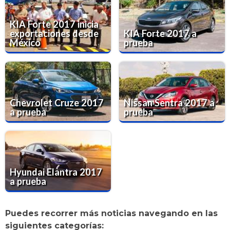
KIA Forte 2017 inicia
exportaciones desde
KIA Forte 2017 a
México
prueba
Chevrolet Cruze 2017
Nissan Sentra 2017 a
a prueba
prueba
Hyundai Elantra 2017
a prueba
Puedes recorrer más noticias navegando en las
siguientes categorías: