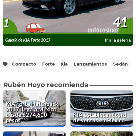
41
1
Galería de KIA Forte 2017
Ir a la galería
Compacto
Forte
Kia
Lanzamientos
Sedán
Rubén Hoyo recomienda
KIA Forte Hatchback
2017 llega a México
desde $274,600
KIA establece récord
pesos
de ventas en México