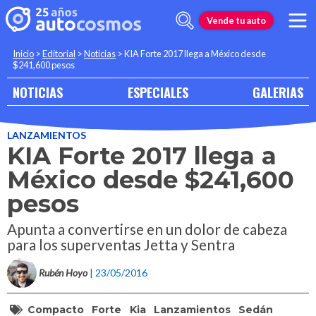
Vende tu auto
Inicio
>
Editorial
>
Noticias
>
KIA Forte 2017 llega a México desde
$241,600 pesos
NOTICIAS
ESPECIALES
GALERIAS
LANZAMIENTOS
KIA Forte 2017 llega a
México desde $241,600
pesos
Apunta a convertirse en un dolor de cabeza
para los superventas Jetta y Sentra
Rubén Hoyo
| 23/05/2016
Compacto
Forte
Kia
Lanzamientos
Sedán