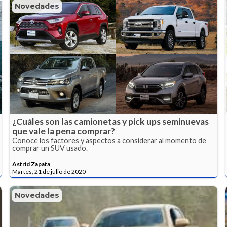
Novedades
¿Cuáles son las camionetas y pick ups seminuevas
que vale la pena comprar?
Conoce los factores y aspectos a considerar al momento de
comprar un SUV usado.
Astrid Zapata
Martes, 21 de julio de 2020
Novedades