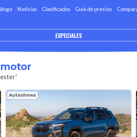
álogo
Noticias
Clasificados
Guía de precios
Compar
ESPECIALES
omotor
rester'
Autoshows