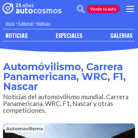
Vende tu auto
Inicio
>
Editorial
>
Noticias
NOTICIAS
ESPECIALES
GALERIAS
Automóvilismo, Carrera
Panamericana, WRC, F1,
Nascar
Noticias del automóvilismo mundial. Carrera
Panamericana, WRC, F1, Nascar y otras
competiciones.
Automovilismo