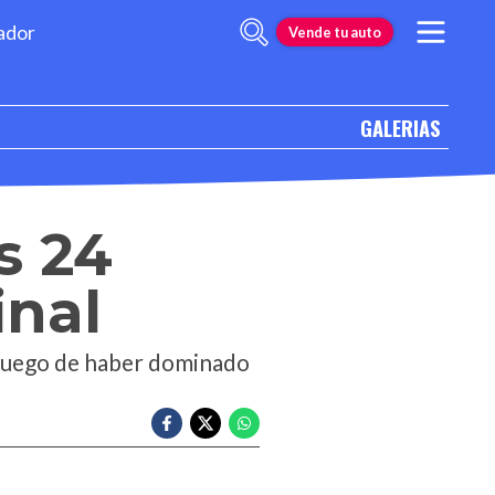
ador
Vende tu auto
GALERIAS
s 24
inal
 luego de haber dominado