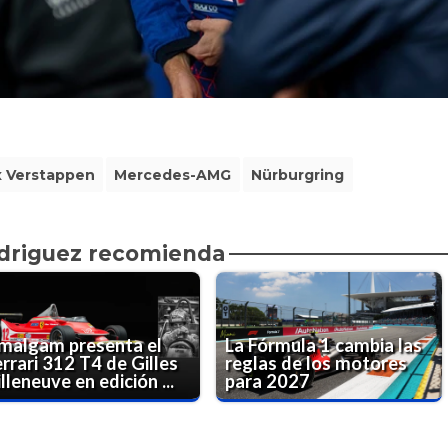
 Verstappen
Mercedes-AMG
Nürburgring
driguez recomienda
malgam presenta el
La Fórmula 1 cambia las
rrari 312 T4 de Gilles
reglas de los motores
lleneuve en edición ...
para 2027