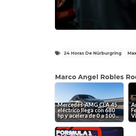
24 Horas De Nürburgring
Max
Marco Angel Robles Ro
Mercedes-AMG CLA 45
A
eléctrico llega con 680
Fe
hp y acelera de 0 a 100...
Vi