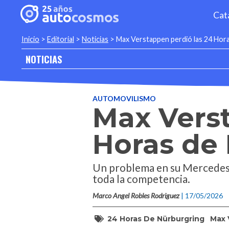
Cat
Inicio
>
Editorial
>
Noticias
>
Max Verstappen perdió las 24 Horas
NOTICIAS
AUTOMOVILISMO
Max Verst
Horas de 
Un problema en su Mercedes-
toda la competencia.
Marco Angel Robles Rodriguez
| 17/05/2026
24 Horas De Nürburgring
Max 