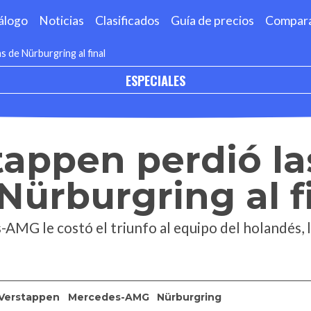
álogo
Noticias
Clasificados
Guía de precios
Compar
 de Nürburgring al final
ESPECIALES
appen perdió la
Nürburgring al f
AMG le costó el triunfo al equipo del holandés,
Verstappen
Mercedes-AMG
Nürburgring