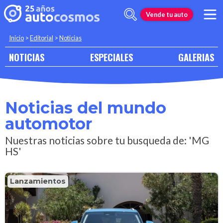
Vende tu auto
Inicio
>
Editorial
>
Noticias
NOTICIAS
ESPECIALES
GALERIAS
Noticias del mundo
automotor
Nuestras noticias sobre tu busqueda de: 'MG
HS'
Lanzamientos