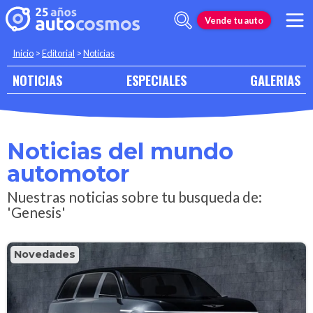
Vende tu auto
Inicio
>
Editorial
>
Noticias
NOTICIAS
ESPECIALES
GALERIAS
Noticias del mundo
automotor
Nuestras noticias sobre tu busqueda de:
'Genesis'
Novedades