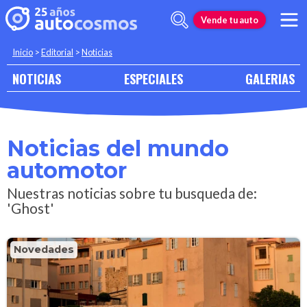
Vende tu auto
Inicio
>
Editorial
>
Noticias
NOTICIAS
ESPECIALES
GALERIAS
Noticias del mundo
automotor
Nuestras noticias sobre tu busqueda de:
'Ghost'
Novedades