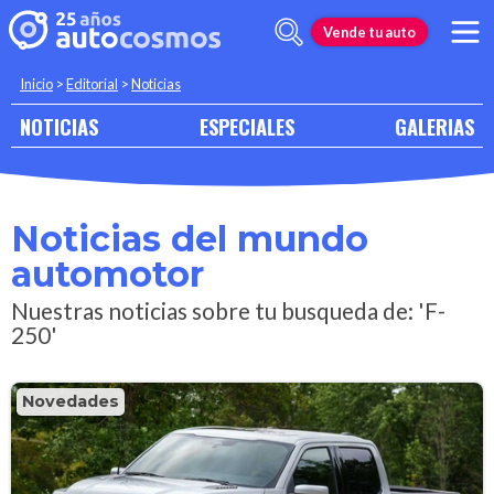
Vende tu auto
Inicio
>
Editorial
>
Noticias
NOTICIAS
ESPECIALES
GALERIAS
Noticias del mundo
automotor
Nuestras noticias sobre tu busqueda de: 'F-
250'
Novedades