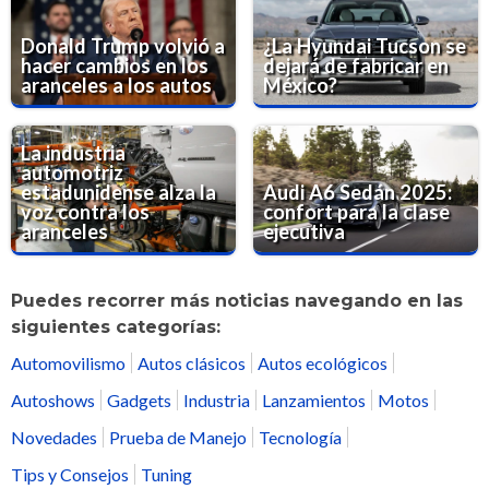
Donald Trump volvió a
¿La Hyundai Tucson se
hacer cambios en los
dejará de fabricar en
aranceles a los autos
México?
La industria
automotriz
estadunidense alza la
Audi A6 Sedán 2025:
voz contra los
confort para la clase
aranceles
ejecutiva
Puedes recorrer más noticias navegando en las
siguientes categorías:
Automovilismo
Autos clásicos
Autos ecológicos
Autoshows
Gadgets
Industria
Lanzamientos
Motos
Novedades
Prueba de Manejo
Tecnología
Tips y Consejos
Tuning