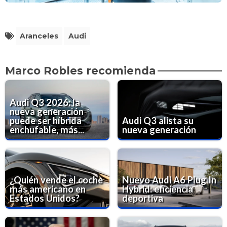
Aranceles
Audi
Marco Robles recomienda
Audi Q3 2026: la
nueva generación
puede ser híbrida
Audi Q3 alista su
enchufable, más...
nueva generación
¿Quién vende el coche
Nuevo Audi A6 Plug In
más americano en
Hybrid: eficiencia
Estados Unidos?
deportiva