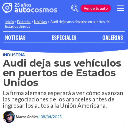
Vende tu auto
Inicio
>
Editorial
>
Noticias
>
Audi deja sus vehículos en puertos de
Estados Unidos
NOTICIAS
ESPECIALES
GALERIAS
INDUSTRIA
Audi deja sus vehículos
en puertos de Estados
Unidos
La firma alemana esperará a ver cómo avanzan
las negociaciones de los aranceles antes de
ingresar los autos a la Unión Americana.
Marco Robles
| 08/04/2025