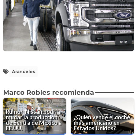
Aranceles
Marco Robles recomienda
Rumor: Nissan podría
mudar la producción
¿Quién vende el coche
de Sentra de México a
más americano en
EE.UU.
Estados Unidos?