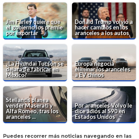
Jim Farley quiere que
Donald Trump volvió a
el gobierno los premie
hacer cambios en los
por exportar
aranceles a los autos
¿La Hyundai Tucson se
Europa negocia
dejará de fabricar en
eliminar los aranceles
México?
a EV chinos
Stellantis planea
vender Maserati y
Por aranceles Volvo le
Alfa Romeo, tras los
dice adiós al S90 en
aranceles ...
Estados Unidos
Puedes recorrer más noticias navegando en las