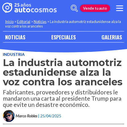
Vende tu auto
Inicio
>
Editorial
>
Noticias
>
La industria automotriz estadunidense alza la
voz contra los aranceles
NOTICIAS
ESPECIALES
GALERIAS
INDUSTRIA
La industria automotriz
estadunidense alza la
voz contra los aranceles
Fabricantes, proveedores y distribuidores le
mandaron una carta al presidente Trump para
que evite un desastre económico.
Marco Robles
| 25/04/2025