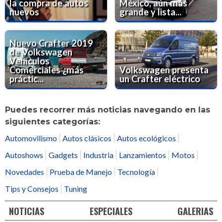
la compra de autos
México, aún más
nuevos
grande y lista...
Nuevo Crafter 2019
de Volkswagen
Vehículos
Comerciales ¿más
Volkswagen presenta
práctic...
un Crafter eléctrico
Puedes recorrer más noticias navegando en las
siguientes categorías:
Automovilismo
Autos clásicos
Autos ecológicos
Autoshows
Gadgets
Industria
Lanzamientos
Motos
Novedades
Prueba de Manejo
Tecnología
Tips y Consejos
Tuning
NOTICIAS
ESPECIALES
GALERIAS