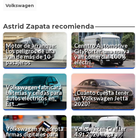
Volkswagen
Astrid Zapata recomienda
Motor de arranque:
Cenntro Automotive
Los peligros de una
CityPorter, una nueva
van de más de 10
van comercial 100%
pasajeros
eléctri...
Volkswagen fabricará
baterías y celdas para
¿Cuánto cuesta tener
autos eléctricos en
un Volkswagen Jetta
Est...
2020?
Volkswagen ya acepta
Volkswagen Crafter
firmas digitales para
4.9t 2020 llega a