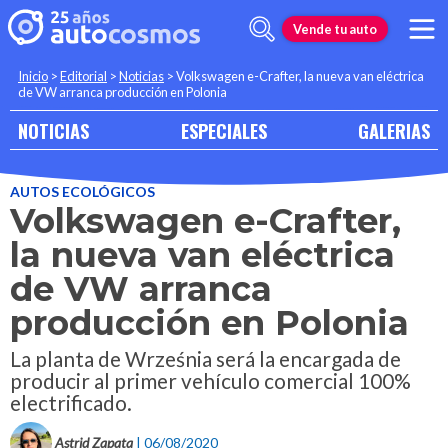
Vende tu auto
Inicio
>
Editorial
>
Noticias
>
Volkswagen e-Crafter, la nueva van eléctrica
de VW arranca producción en Polonia
NOTICIAS
ESPECIALES
GALERIAS
AUTOS ECOLÓGICOS
Volkswagen e-Crafter,
la nueva van eléctrica
de VW arranca
producción en Polonia
La planta de Września será la encargada de
producir al primer vehículo comercial 100%
electrificado.
Astrid Zapata
| 06/08/2020