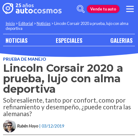
Vende tu auto
Inicio
>
Editorial
>
Noticias
>
Lincoln Corsair 2020 a prueba, lujo con alma
deportiva
NOTICIAS
ESPECIALES
GALERIAS
PRUEBA DE MANEJO
Lincoln Corsair 2020 a
prueba, lujo con alma
deportiva
Sobresaliente, tanto por confort, como por
refinamiento y desempeño, ¿puede contra las
alemanas?
Rubén Hoyo
| 03/12/2019