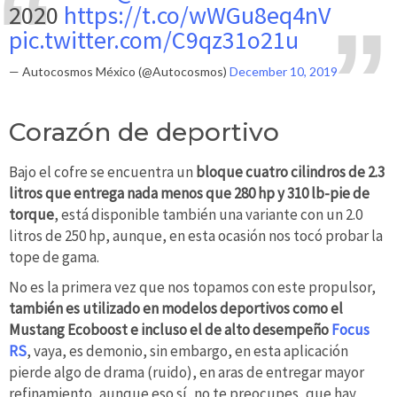
2020
https://t.co/wWGu8eq4nV
pic.twitter.com/C9qz31o21u
— Autocosmos México (@Autocosmos)
December 10, 2019
Corazón de deportivo
Bajo el cofre se encuentra un
bloque cuatro cilindros
de 2.3
litros que entrega nada menos que 280 hp y 310 lb-pie de
torque
, está disponible también una variante con un 2.0
litros de 250 hp, aunque, en esta ocasión nos tocó probar la
tope de gama.
No es la primera vez que nos topamos con este propulsor,
también es utilizado en modelos deportivos como el
Mustang Ecoboost e incluso el de alto desempeño
Focus
RS
, vaya, es demonio, sin embargo, en esta aplicación
pierde algo de drama (ruido), en aras de entregar mayor
refinamiento, aunque eso sí, no te preocupes, que hay