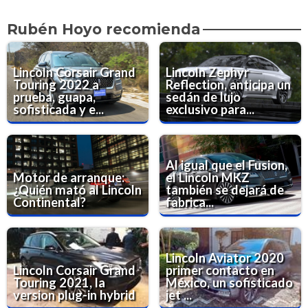
Rubén Hoyo recomienda
Lincoln Corsair Grand
Lincoln Zephyr
Touring 2022 a
Reflection, anticipa un
prueba, guapa,
sedán de lujo
sofisticada y e...
exclusivo para...
Al igual que el Fusion,
Motor de arranque:
el Lincoln MKZ
¿Quién mató al Lincoln
también se dejará de
Continental?
fabrica...
Lincoln Aviator 2020
Lincoln Corsair Grand
primer contacto en
Touring 2021, la
México, un sofisticado
version plug-in hybrid
jet ...