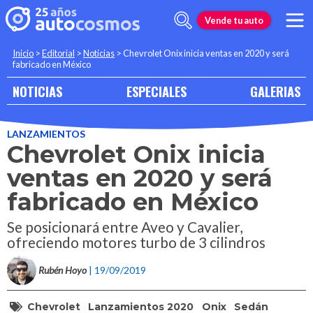
Vende tu auto
Inicio
>
Editorial
>
Noticias
>
Chevrolet Onix inicia ventas en 2020 y será
fabricado en México
NOTICIAS
ESPECIALES
GALERIAS
LANZAMIENTOS
Chevrolet Onix inicia
ventas en 2020 y será
fabricado en México
Se posicionará entre Aveo y Cavalier,
ofreciendo motores turbo de 3 cilindros
Rubén Hoyo
| 19/09/2019
Chevrolet
Lanzamientos 2020
Onix
Sedán