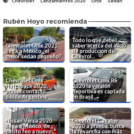
Chevrolet
Lanzamientos 2020
Onix
Sedán
Rubén Hoyo recomienda
Todo lo que debes
Chevrolet Onix 2021
saber acerca del inicio
llega a México ¿el
de producción del
mejor sedán pequeño?
Chevrol...
Chevrolet Onix
Chevrolet Onix RS
Hatchback 2020,
2020 la versión
primer contacto
deportiva es captada
desde Argentina
en Brasil
Nissan Versa 2020
Chevrolet Cavalier
llega a México, de
2020 a prueba: busca
patito feo a nuevo
la revancha con más