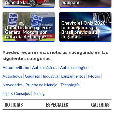
cisne de la...
equipam...
Chevrolet Onix 2020,
¿Cuánto dinero pierde
lo manejamos en
General Motors por
Brasil previo a su
cada día de huelga?
llegada
Puedes recorrer más noticias navegando en las
siguientes categorías:
Automovilismo
Autos clásicos
Autos ecológicos
Autoshows
Gadgets
Industria
Lanzamientos
Motos
Novedades
Prueba de Manejo
Tecnología
Tips y Consejos
Tuning
NOTICIAS
ESPECIALES
GALERIAS