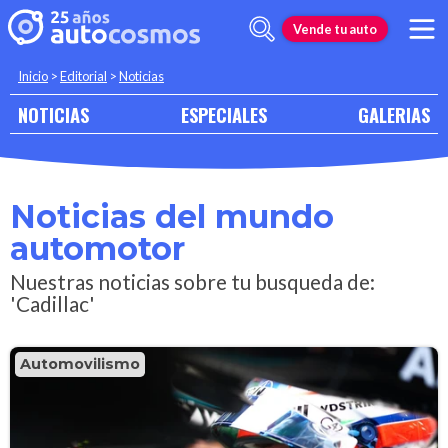
Vende tu auto
Inicio
>
Editorial
>
Noticias
NOTICIAS
ESPECIALES
GALERIAS
Noticias del mundo
automotor
Nuestras noticias sobre tu busqueda de:
'Cadillac'
Automovilismo