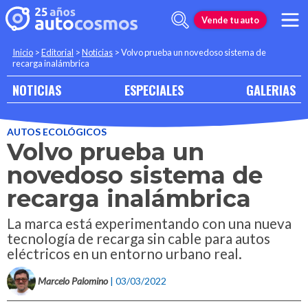
Vende tu auto
Inicio
>
Editorial
>
Noticias
>
Volvo prueba un novedoso sistema de
recarga inalámbrica
NOTICIAS
ESPECIALES
GALERIAS
AUTOS ECOLÓGICOS
Volvo prueba un
novedoso sistema de
recarga inalámbrica
La marca está experimentando con una nueva
tecnología de recarga sin cable para autos
eléctricos en un entorno urbano real.
Marcelo Palomino
| 03/03/2022