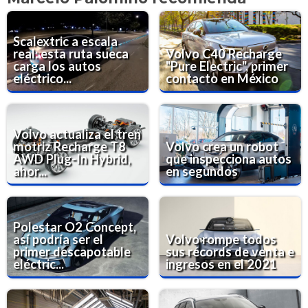
Scalextric a escala
real: esta ruta sueca
Volvo C40 Recharge
carga los autos
"Pure Electric", primer
eléctrico...
contacto en México
Volvo actualiza el tren
motriz Recharge T8
Volvo crea un robot
AWD Plug-In Hybrid,
que inspecciona autos
ahor...
en segundos
Polestar O2 Concept,
así podría ser el
Volvo rompe todos
primer descapotable
sus récords de venta e
eléctric...
ingresos en el 2021