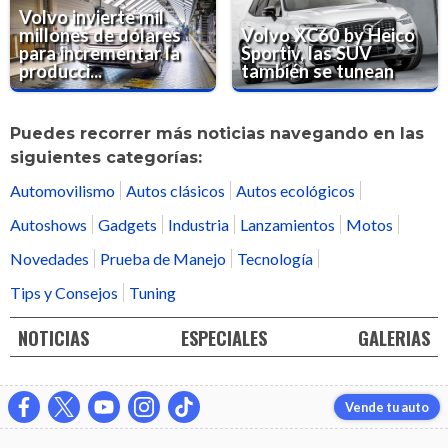
Volvo invierte mil
millones de dólares
Volvo XC60 by Heico
para incrementar la
Sportiv, las SUV
producci...
también se tunean
Puedes recorrer más noticias navegando en las
siguientes categorías:
Automovilismo
Autos clásicos
Autos ecológicos
Autoshows
Gadgets
Industria
Lanzamientos
Motos
Novedades
Prueba de Manejo
Tecnología
Tips y Consejos
Tuning
NOTICIAS
ESPECIALES
GALERIAS
Vende tu auto