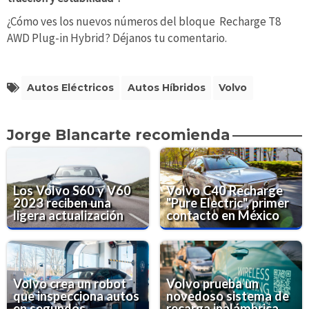
¿Cómo ves los nuevos números del bloque Recharge T8
AWD Plug-in Hybrid? Déjanos tu comentario.
Autos Eléctricos
Autos Híbridos
Volvo
Jorge Blancarte recomienda
Los Volvo S60 y V60
Volvo C40 Recharge
2023 reciben una
"Pure Electric", primer
ligera actualización
contacto en México
Volvo crea un robot
Volvo prueba un
que inspecciona autos
novedoso sistema de
en segundos
recarga inalámbrica