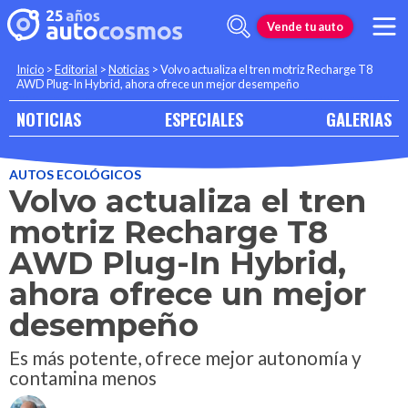
Vende tu auto
Inicio
>
Editorial
>
Noticias
>
Volvo actualiza el tren motriz Recharge T8
AWD Plug-In Hybrid, ahora ofrece un mejor desempeño
NOTICIAS
ESPECIALES
GALERIAS
AUTOS ECOLÓGICOS
Volvo actualiza el tren
motriz Recharge T8
AWD Plug-In Hybrid,
ahora ofrece un mejor
desempeño
Es más potente, ofrece mejor autonomía y
contamina menos