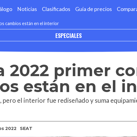
álogo
Noticias
Clasificados
Guía de precios
Compar
os cambios están en el interior
ESPECIALES
a 2022 primer co
os están en el in
 pero el interior fue rediseñado y suma equipam
os 2022
SEAT