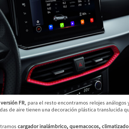
a versión FR
, para el resto encontramos relojes análogos
das de aire tienen una decoración plástica translucida qu
ntramos
cargador inalámbrico, quemacocos, climatizado