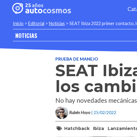
Cat
Inicio
>
Editorial
>
Noticias
>
SEAT Ibiza 2022 primer contacto, l
NOTICIAS
PRUEBA DE MANEJO
SEAT Ibiz
los cambi
No hay novedades mecánicas,
Rubén Hoyo
| 25/02/2022
Hatchback
Ibiza
Lanzamient