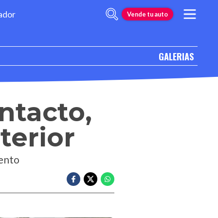
ador
Vende tu auto
GALERIAS
ntacto,
terior
iento